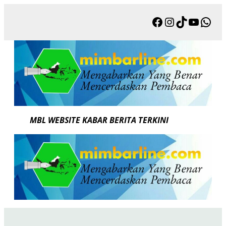
Skip
Facebook
Instagram
TikTok
YouTu
Wha
to
content
MBL WEBSITE KABAR BERITA TERKINI