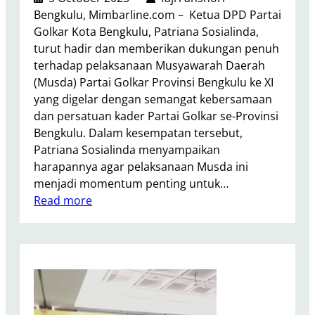
T
k
Bengkulu, Mimbarline.com – Ketua DPD Partai
j
e
e
Golkar Kota Bengkulu, Patriana Sosialinda,
u
r
t
turut hadir dan memberikan dukungan penuh
d
p
S
terhadap pelaksanaan Musyawarah Daerah
N
i
e
(Musda) Partai Golkar Provinsi Bengkulu ke XI
y
l
m
yang digelar dengan semangat kebersamaan
a
i
b
dan persatuan kader Partai Golkar se-Provinsi
t
h
a
Bengkulu. Dalam kesempatan tersebut,
a
S
k
Patriana Sosialinda menyampaikan
E
e
o
harapannya agar pelaksanaan Musda ini
m
c
,
menjadi momentum penting untuk…
p
a
J
:
Read more
a
r
a
K
t
a
w
e
i
A
a
t
K
k
b
u
e
l
K
a
p
a
e
D
a
m
b