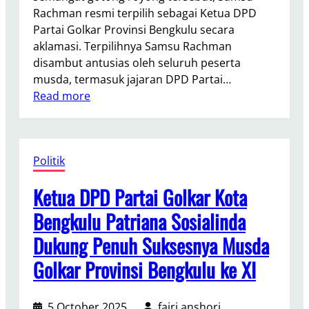
a
t
Rachman resmi terpilih sebagai Ketua DPD
r
i
Partai Golkar Provinsi Bengkulu secara
B
s
aklamasi. Terpilihnya Samsu Rachman
a
,
disambut antusias oleh seluruh peserta
z
D
musda, termasuk jajaran DPD Partai…
a
a
:
Read more
r
n
S
M
D
a
u
o
m
r
n
Politik
s
a
o
u
h
Ketua DPD Partai Golkar Kota
r
R
1
D
a
Bengkulu Patriana Sosialinda
.
a
c
0
Dukung Penuh Suksesnya Musda
r
h
0
a
m
Golkar Provinsi Bengkulu ke XI
0
h
a
P
W
n
a
5 October 2025
fajri anshori
u