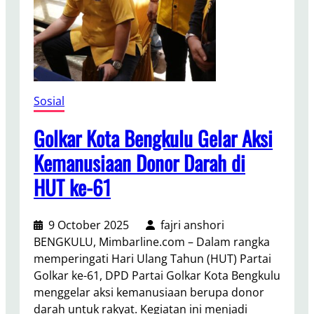
P
t
e
a
n
T
g
u
h
r
o
u
Sosial
r
t
m
B
Golkar Kota Bengkulu Gelar Aksi
a
e
Kemanusiaan Donor Darah di
t
r
a
HUT ke-61
d
n
u
k
k
9 October 2025
fajri anshori
e
a
BENGKULU, Mimbarline.com – Dalam rangka
p
:
memperingati Hari Ulang Tahun (HUT) Partai
a
A
Golkar ke-61, DPD Partai Golkar Kota Bengkulu
d
l
menggelar aksi kemanusiaan berupa donor
a
m
darah untuk rakyat. Kegiatan ini menjadi
P