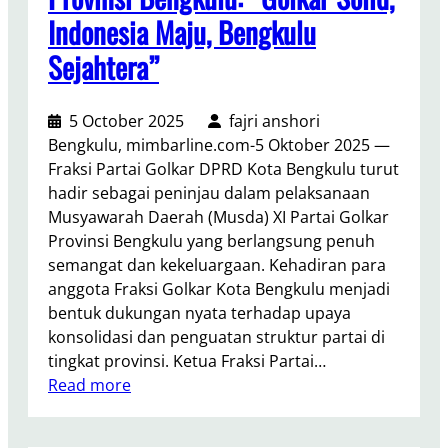
T
e
o
Indonesia Maju, Bengkulu
e
n
l
n
Sejahtera”
g
k
g
k
a
a
u
r
5 October 2025
fajri anshori
h
l
P
Bengkulu, mimbarline.com-5 Oktober 2025 —
L
u
r
Fraksi Partai Golkar DPRD Kota Bengkulu turut
e
P
o
hadir sebagai peninjau dalam pelaksanaan
s
a
v
Musyawarah Daerah (Musda) XI Partai Golkar
u
t
i
Provinsi Bengkulu yang berlangsung penuh
n
r
n
semangat dan kekeluargaan. Kehadiran para
y
i
s
anggota Fraksi Golkar Kota Bengkulu menjadi
a
a
i
bentuk dukungan nyata terhadap upaya
E
n
B
konsolidasi dan penguatan struktur partai di
k
a
e
tingkat provinsi. Ketua Fraksi Partai…
o
S
n
:
Read more
n
o
g
F
o
s
k
r
m
i