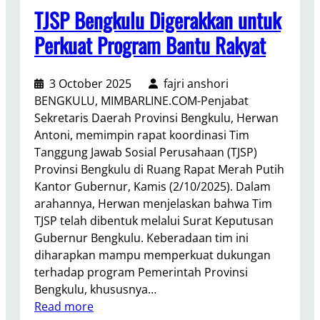
u
a
TJSP Bengkulu Digerakkan untuk
k
B
s
Perkuat Program Bantu Rakyat
e
e
n
s
g
3 October 2025
fajri anshori
n
k
BENGKULU, MIMBARLINE.COM-Penjabat
y
u
Sekretaris Daerah Provinsi Bengkulu, Herwan
a
l
Antoni, memimpin rapat koordinasi Tim
M
u
Tanggung Jawab Sosial Perusahaan (TJSP)
u
H
Provinsi Bengkulu di Ruang Rapat Merah Putih
s
a
Kantor Gubernur, Kamis (2/10/2025). Dalam
d
d
arahannya, Herwan menjelaskan bahwa Tim
a
i
TJSP telah dibentuk melalui Surat Keputusan
G
r
Gubernur Bengkulu. Keberadaan tim ini
o
i
diharapkan mampu memperkuat dukungan
l
M
terhadap program Pemerintah Provinsi
k
u
Bengkulu, khususnya…
a
s
:
Read more
r