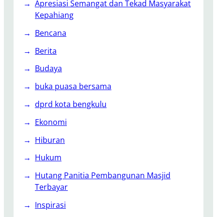
Apresiasi Semangat dan Tekad Masyarakat
d
r
Kepahiang
,
a
I
Bencana
m
n
B
Berita
d
a
o
n
Budaya
n
t
buka puasa bersama
e
u
s
R
dprd kota bengkulu
i
a
Ekonomi
a
k
M
y
Hiburan
a
a
Hukum
j
t
u
Hutang Panitia Pembangunan Masjid
,
Terbayar
B
Inspirasi
e