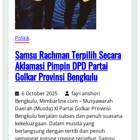
a
K
k
a
o
b
,
u
c
p
Politik
e
a
k
t
Samsu Rachman Terpilih Secara
K
e
e
Aklamasi Pimpin DPD Partai
n
s
Golkar Provinsi Bengkulu
L
e
e
h
b
a
6 October 2025
fajri anshori
o
t
Bengkulu, Mimbarline.com – Musyawarah
n
a
Daerah (Musda) XI Partai Golkar Provinsi
g
n
Bengkulu berjalan sukses dan penuh suasana
G
G
kekeluargaan. Dalam musda yang
e
r
berlangsung dengan tertib dan penuh
l
a
semangat gotong royong tersebut, Samsu