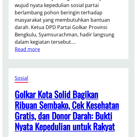
.
wujud nyata kepedulian sosial partai
a
A
berlambang pohon beringin terhadap
h
s
masyarakat yang membutuhkan bantuan
l
n
darah. Ketua DPD Partai Golkar Provinsi
a
a
Bengkulu, Syamsurachman, hadir langsung
w
w
dalam kegiatan tersebut.…
a
i
:
Read more
n
A
G
B
b
o
a
d
l
n
u
Sosial
k
g
l
a
s
L
Golkar Kota Solid Bagikan
r
a
a
K
Ribuan Sembako, Cek Kesehatan
m
o
a
Gratis, dan Donor Darah: Bukti
t
t
a
Nyata Kepedulian untuk Rakyat
B
B
i
e