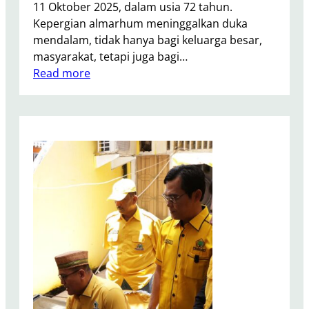
n
11 Oktober 2025, dalam usia 72 tahun.
g
Kepergian almarhum meninggalkan duka
k
mendalam, tidak hanya bagi keluarga besar,
u
masyarakat, tetapi juga bagi…
l
:
Read more
u
F
,
r
S
a
e
k
b
s
a
i
g
G
a
o
i
l
W
k
u
a
j
r
u
K
d
o