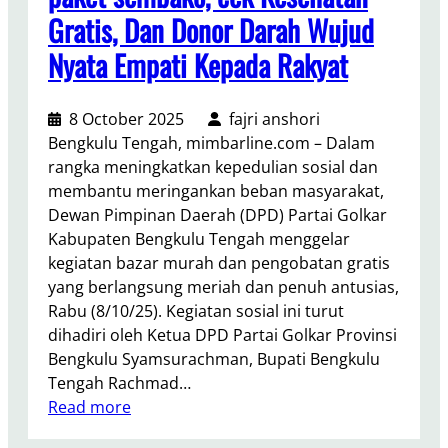
u
i
Gratis, Dan Donor Darah Wujud
a
H
Nyata Empati Kepada Rakyat
n
U
S
T
e
k
8 October 2025
fajri anshori
m
e
Bengkulu Tengah, mimbarline.com – Dalam
b
-
rangka meningkatkan kepedulian sosial dan
a
6
membantu meringankan beban masyarakat,
k
1
Dewan Pimpinan Daerah (DPD) Partai Golkar
o
Kabupaten Bengkulu Tengah menggelar
,
kegiatan bazar murah dan pengobatan gratis
C
yang berlangsung meriah dan penuh antusias,
e
Rabu (8/10/25). Kegiatan sosial ini turut
k
dihadiri oleh Ketua DPD Partai Golkar Provinsi
K
Bengkulu Syamsurachman, Bupati Bengkulu
e
Tengah Rachmad…
s
:
Read more
e
D
h