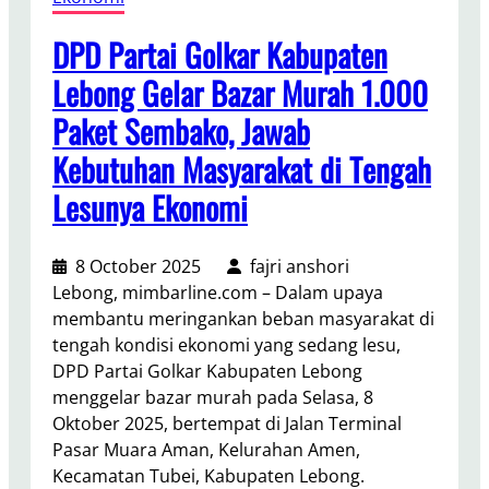
r
u
D
l
DPD Partai Golkar Kabupaten
a
u
r
Lebong Gelar Bazar Murah 1.000
T
a
Paket Sembako, Jawab
e
h
n
Kebutuhan Masyarakat di Tengah
:
g
B
Lesunya Ekonomi
a
u
h
k
G
t
8 October 2025
fajri anshori
e
i
Lebong, mimbarline.com – Dalam upaya
l
N
membantu meringankan beban masyarakat di
a
y
tengah kondisi ekonomi yang sedang lesu,
r
a
DPD Partai Golkar Kabupaten Lebong
B
t
menggelar bazar murah pada Selasa, 8
a
a
Oktober 2025, bertempat di Jalan Terminal
z
K
Pasar Muara Aman, Kelurahan Amen,
a
e
Kecamatan Tubei, Kabupaten Lebong.
r