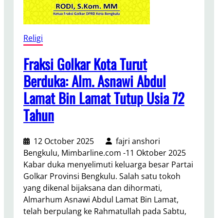
a
i
G
Religi
o
l
Fraksi Golkar Kota Turut
k
Berduka: Alm. Asnawi Abdul
a
Lamat Bin Lamat Tutup Usia 72
r
P
Tahun
r
o
v
12 October 2025
fajri anshori
i
Bengkulu, Mimbarline.com -11 Oktober 2025
n
Kabar duka menyelimuti keluarga besar Partai
s
Golkar Provinsi Bengkulu. Salah satu tokoh
i
yang dikenal bijaksana dan dihormati,
B
Almarhum Asnawi Abdul Lamat Bin Lamat,
e
telah berpulang ke Rahmatullah pada Sabtu,