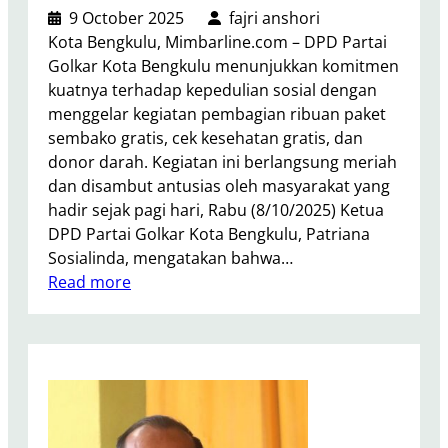
n
9 October 2025
fajri anshori
n
L
Kota Bengkulu, Mimbarline.com – DPD Partai
g
a
Golkar Kota Bengkulu menunjukkan komitmen
k
m
kuatnya terhadap kepedulian sosial dengan
u
a
menggelar kegiatan pembagian ribuan paket
l
t
sembako gratis, cek kesehatan gratis, dan
u
T
donor darah. Kegiatan ini berlangsung meriah
G
u
dan disambut antusias oleh masyarakat yang
e
t
hadir sejak pagi hari, Rabu (8/10/2025) Ketua
l
u
DPD Partai Golkar Kota Bengkulu, Patriana
a
p
Sosialinda, mengatakan bahwa…
r
U
:
Read more
A
s
G
k
i
o
s
a
l
i
7
k
K
2
a
e
T
r
m
a