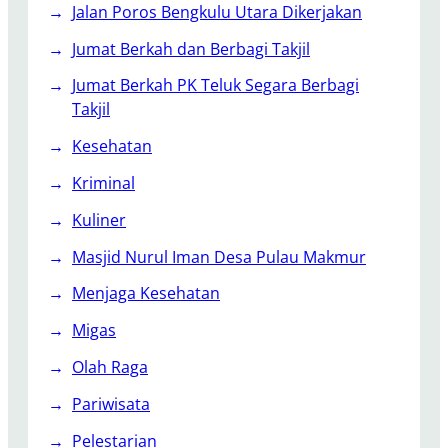
n
Jalan Poros Bengkulu Utara Dikerjakan
g
k
Jumat Berkah dan Berbagi Takjil
u
Jumat Berkah PK Teluk Segara Berbagi
l
Takjil
u
S
Kesehatan
e
Kriminal
j
a
Kuliner
h
Masjid Nurul Iman Desa Pulau Makmur
t
e
Menjaga Kesehatan
r
Migas
a
”
Olah Raga
Pariwisata
Pelestarian