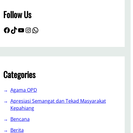
h
Follow Us
Facebook
TikTok
YouTube
Instagram
WhatsApp
Categories
Agama OPD
Apresiasi Semangat dan Tekad Masyarakat
Kepahiang
Bencana
Berita