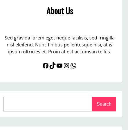
About Us
Sed gravida lorem eget neque facilisis, sed fringilla
nisl eleifend. Nunc finibus pellentesque nisi, at is
ipsum ultricies et. Proin at est accumsan tellus.
Facebook
TikTok
YouTube
Instagram
WhatsApp
S
Search
e
a
r
c