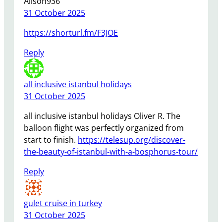
Alison936
31 October 2025
https://shorturl.fm/F3JOE
Reply
all inclusive istanbul holidays
31 October 2025
all inclusive istanbul holidays Oliver R. The
balloon flight was perfectly organized from
start to finish.
https://telesup.org/discover-
the-beauty-of-istanbul-with-a-bosphorus-tour/
Reply
gulet cruise in turkey
31 October 2025