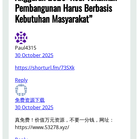
Pembangunan Harus Berbasis
Kebutuhan Masyarakat”
Paul4315
30 October 2025
https://shorturl.fm/73SXk
Reply
免费资源下载
30 October 2025
真免费！价值万元资源，不要一分钱，网址：
https://www.53278.xyz/