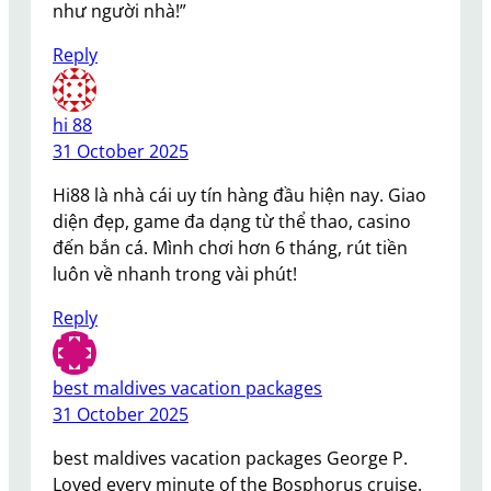
như người nhà!”
Reply
hi 88
31 October 2025
Hi88 là nhà cái uy tín hàng đầu hiện nay. Giao
diện đẹp, game đa dạng từ thể thao, casino
đến bắn cá. Mình chơi hơn 6 tháng, rút tiền
luôn về nhanh trong vài phút!
Reply
best maldives vacation packages
31 October 2025
best maldives vacation packages George P.
Loved every minute of the Bosphorus cruise.