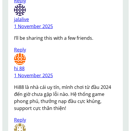
Reply
jalalive
1 November 2025
I’ll be sharing this with a few friends.
Reply
hi 88
1 November 2025
Hi88 là nhà cái uy tín, mình chơi từ đầu 2024
đến giờ chưa gặp lỗi nào. Hệ thống game
phong phú, thưởng nạp đầu cực khủng,
support cực thân thiện!
Reply