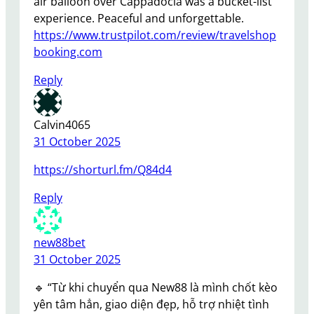
air balloon over Cappadocia was a bucket-list
experience. Peaceful and unforgettable.
https://www.trustpilot.com/review/travelshop
booking.com
Reply
Calvin4065
31 October 2025
https://shorturl.fm/Q84d4
Reply
new88bet
31 October 2025
🔹 “Từ khi chuyển qua New88 là mình chốt kèo
yên tâm hẳn, giao diện đẹp, hỗ trợ nhiệt tình