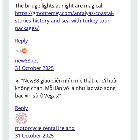
The bridge lights at night are magical.
https://gmonterrey.com/antalyas-coastal-
stories-history-and-sea-with-turkey-tour-
packages/
Reply
new88bet
31 October 2025
🔸 “New88 giao diện nhìn mê thật, chơi hoài
không chán. Mỗi lần vô là như lạc vào sòng
bạc xịn sò ở Vegas!”
Reply
motorcycle rental ireland
31 October 2025