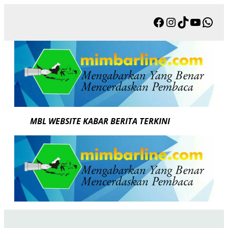
Skip
Facebook
Instagram
TikTok
YouTu
Wha
to
content
MBL WEBSITE KABAR BERITA TERKINI