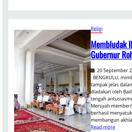
r
a
k
s
Religi
i
G
Membludak Ib
o
Gubernur Roh
l
k
a
20 September 
r
BENGKULU, mimba
K
tampak jelas dal
o
diadakan oleh Bad
t
tengah antusiasme
a
Mersyah memberika
T
berhasil menyatuk
u
membangun akhlak
r
:
Read more
u