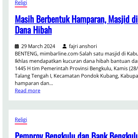
Religi
i
l
a
A
a
t
Masih Berbentuk Hamparan, Masjid di
b
n
i
d
P
Dana Hibah
B
u
e
a
l
n
l
29 March 2024
fajri anshori
L
t
a
BENTENG, mimbarline.com-Salah satu masjid di Kabup
a
i
i
Ikhlas mendapatkan kucuran dana hibah bantuan dar
m
n
R
1445 H tim Pemerintah Provinsi Bengkulu, Kamis (28/3
a
g
a
Talang Tengah I, Kecamatan Pondok Kubang, Kabupa
t
d
y
hamparan dan…
B
i
a
:
Read more
i
1
S
M
n
0
e
a
L
H
m
s
a
a
a
Religi
i
m
r
r
h
a
i
a
Pemprov Bengkulu dan Bank Bengkulu
B
t
T
k