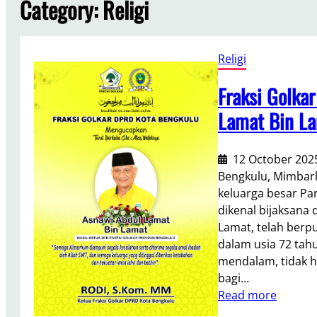
Category:
Religi
Religi
Fraksi Golka
Lamat Bin La
12 October 202
Bengkulu, Mimbarl
keluarga besar Par
dikenal bijaksana
Lamat, telah berp
dalam usia 72 ta
mendalam, tidak ha
bagi…
:
Read more
F