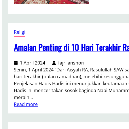
M
t
e
B
m
e
b
r
l
Religi
d
u
u
d
Amalan Penting di 10 Hari Terakhir 
k
a
a
k
:
1 April 2024
fajri anshori
I
A
Senin, 1 April 2024 “Dari Aisyah RA, Rasulullah SA
b
l
hari terakhir (bulan ramadhan), melebihi kesungguha
u
m
Penjelasan Hadis Hadis ini menunjukkan keutamaan 
-
.
Hadis ini menceritakan sosok baginda Nabi Muhamm
i
A
meraih…
b
s
:
Read more
u
n
A
P
a
m
a
w
a
d