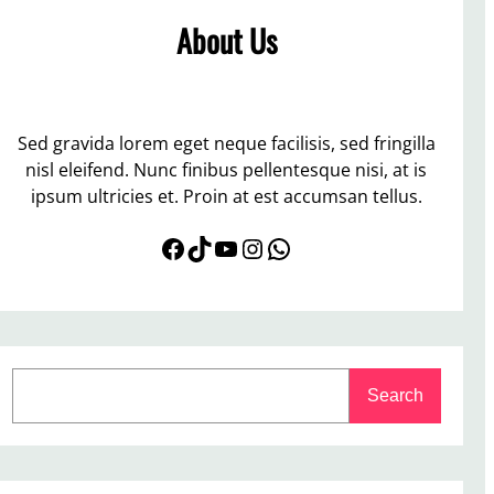
About Us
Sed gravida lorem eget neque facilisis, sed fringilla
nisl eleifend. Nunc finibus pellentesque nisi, at is
ipsum ultricies et. Proin at est accumsan tellus.
Facebook
TikTok
YouTube
Instagram
WhatsApp
S
Search
e
a
r
c