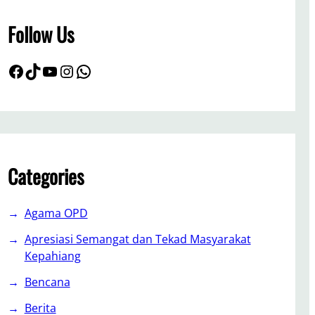
h
Follow Us
Facebook
TikTok
YouTube
Instagram
WhatsApp
Categories
Agama OPD
Apresiasi Semangat dan Tekad Masyarakat
Kepahiang
Bencana
Berita