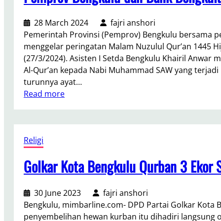
e
T
e
,
r
u
r
G
28 March 2024
fajri anshori
b
t
a
u
Pemerintah Provinsi (Pemprov) Bengkulu bersama pen
e
u
k
b
menggelar peringatan Malam Nuzulul Qur’an 1445 H
n
p
h
e
(27/3/2024). Asisten I Setda Bengkulu Khairil Anwar
t
U
i
r
Al-Qur’an kepada Nabi Muhammad SAW yang terjadi
u
s
r
n
turunnya ayat…
k
i
R
:
u
Read more
H
a
a
P
r
a
7
m
e
R
m
2
a
m
o
p
T
d
Religi
p
h
a
a
a
r
i
r
Golkar Kota Bengkulu Qurban 3 Ekor S
h
n
o
d
a
u
v
i
n
n
B
n
30 June 2023
fajri anshori
,
e
:
Bengkulu, mimbarline.com- DPD Partai Golkar Kota 
M
n
B
penyembelihan hewan kurban itu dihadiri langsung o
a