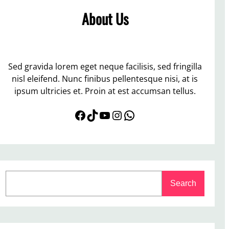
About Us
Sed gravida lorem eget neque facilisis, sed fringilla
nisl eleifend. Nunc finibus pellentesque nisi, at is
ipsum ultricies et. Proin at est accumsan tellus.
Facebook
TikTok
YouTube
Instagram
WhatsApp
S
Search
e
a
r
c