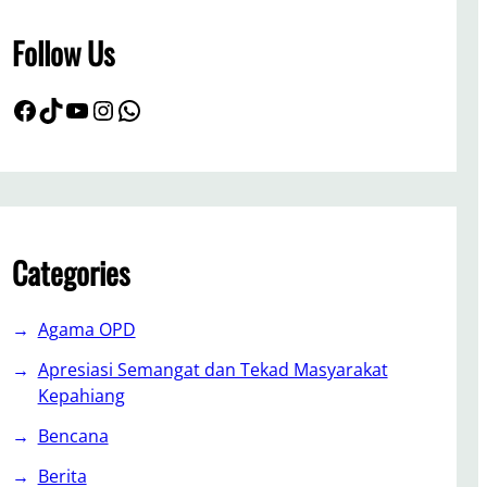
h
Follow Us
Facebook
TikTok
YouTube
Instagram
WhatsApp
Categories
Agama OPD
Apresiasi Semangat dan Tekad Masyarakat
Kepahiang
Bencana
Berita