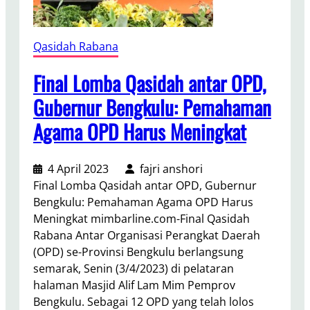
r
i
S
Qasidah Rabana
e
m
Final Lomba Qasidah antar OPD,
a
Gubernur Bengkulu: Pemahaman
n
Agama OPD Harus Meningkat
g
a
t
4 April 2023
fajri anshori
K
Final Lomba Qasidah antar OPD, Gubernur
e
Bengkulu: Pemahaman Agama OPD Harus
l
Meningkat mimbarline.com-Final Qasidah
u
Rabana Antar Organisasi Perangkat Daerah
a
(OPD) se-Provinsi Bengkulu berlangsung
r
semarak, Senin (3/4/2023) di pelataran
g
halaman Masjid Alif Lam Mim Pemprov
a
Bengkulu. Sebagai 12 OPD yang telah lolos
K