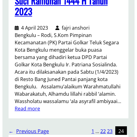
Suci Ramdhan 1444 H Tahun
r
n
k
2023
B
a
a
n
n
4 April 2023
fajri anshori
M
t
Bengkulu – Rodi, S.Kom Pimpinan
a
u
Kecamanatan (PK) Partai Golkar Teluk Segara
s
a
Kota Bengkulu menggelar buka puasa
j
n
bersama yang dihadiri ketua DPD Partai
i
3
Golkar Kota Bengkulu Ir. Patriana Sosialinda.
d
0
Acara itu dilaksanakan pada Sabtu (1/4/2023)
M
di Resto Bang Juned Pantai panjang kota
a
Bengkulu. Assalamu’alaikum Warahmatullahi
s
Wabarakatuh, Alhamdu lillahi rabbil ‘alamin.
j
Wassholatu wassalamu ‘ala asyrafil ambiyaai…
i
:
Read more
d
B
D
u
a
k
←
Previous Page
1
…
22
23
24
l