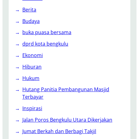
k
h
o
Berita
u
m
n
Budaya
u
2
k
buka puasa bersama
0
o
2
dprd kota bengkulu
3
Ekonomi
Hiburan
Hukum
Hutang Panitia Pembangunan Masjid
Terbayar
Inspirasi
Jalan Poros Bengkulu Utara Dikerjakan
Jumat Berkah dan Berbagi Takjil