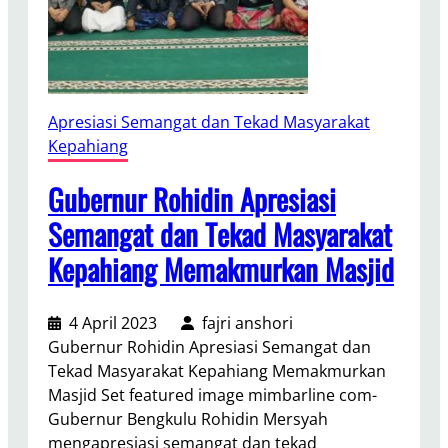
r
a
I
h
p
a
u
n
h
t
Apresiasi Semangat dan Tekad Masyarakat
a
Kepahiang
r
O
Gubernur Rohidin Apresiasi
P
Semangat dan Tekad Masyarakat
D
Kepahiang Memakmurkan Masjid
,
G
u
4 April 2023
fajri anshori
b
Gubernur Rohidin Apresiasi Semangat dan
e
Tekad Masyarakat Kepahiang Memakmurkan
r
Masjid Set featured image mimbarline com-
n
Gubernur Bengkulu Rohidin Mersyah
u
mengapresiasi semangat dan tekad