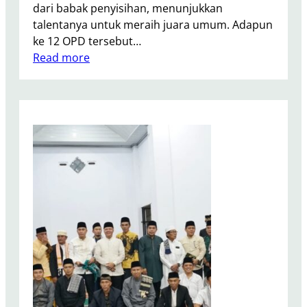
dari babak penyisihan, menunjukkan
o
talentanya untuk meraih juara umum. Adapun
r
ke 12 OPD tersebut…
b
:
Read more
a
F
n
i
K
n
e
a
b
l
a
L
k
o
a
m
r
b
a
a
n
Q
P
a
a
s
s
i
a
d