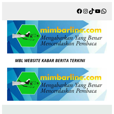
Skip
Facebook
Instagram
TikTok
YouTu
Wha
to
content
MBL WEBSITE KABAR BERITA TERKINI