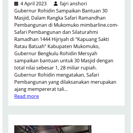
g
4 April 2023
fajri anshori
k
a
Gubernur Rohidin Sampaikan Bantuan 30
a
t
Masjid, Dalam Rangka Safari Ramandhan
t
d
Pembangunan di Mukomuko mimbarline.com-
a
Safari Pembangunan dan Silaturahmi
n
Ramadhan 1444 Hijriyah di “Kapuang Sakti
T
Ratau Batuah” Kabupaten Mukomuko,
e
Gubernur Bengkulu Rohidin Mersyah
k
sampaikan bantuan untuk 30 Masjid dengan
a
total nilai sebesar 1, 28 miliar rupiah.
d
Gubernur Rohidin mengatakan, Safari
M
Pembangunan yang dilaksanakan merupakan
a
ajang mempererat tali…
s
:
Read more
y
G
a
u
r
b
a
e
k
r