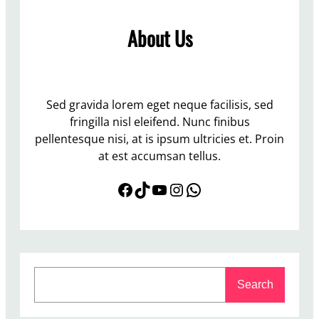
a
a
P
m
About Us
u
R
a
a
s
n
a
g
B
Sed gravida lorem eget neque facilisis, sed
k
e
fringilla nisl eleifend. Nunc finibus
a
r
pellentesque nisi, at is ipsum ultricies et. Proin
S
s
at est accumsan tellus.
a
a
f
Facebook
TikTok
YouTube
Instagram
WhatsApp
m
a
a
r
D
i
i
R
B
a
S
u
m
Search
e
l
a
a
a
d