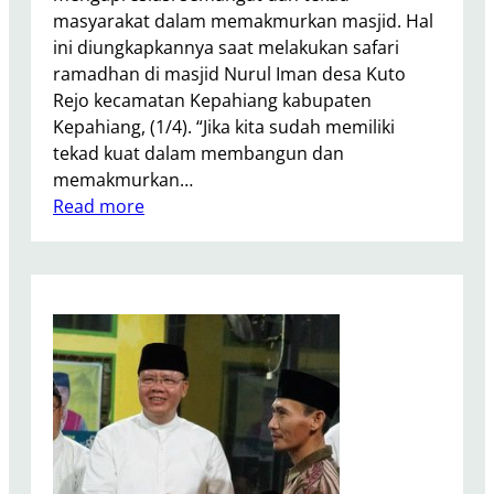
r
masyarakat dalam memakmurkan masjid. Hal
B
ini diungkapkannya saat melakukan safari
e
ramadhan di masjid Nurul Iman desa Kuto
n
Rejo kecamatan Kepahiang kabupaten
g
Kepahiang, (1/4). “Jika kita sudah memiliki
k
tekad kuat dalam membangun dan
u
memakmurkan…
l
:
Read more
u
G
:
u
P
b
e
e
m
r
a
n
h
u
a
r
m
R
a
o
n