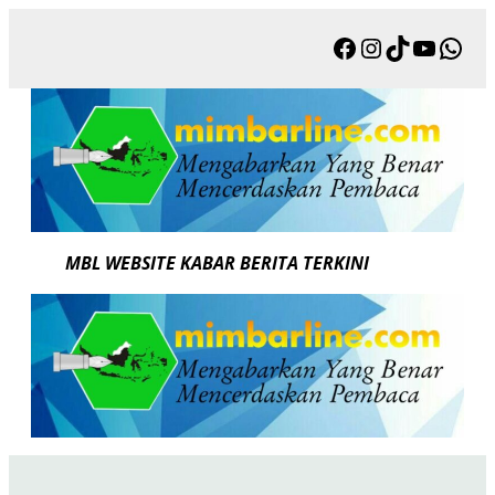
Skip
Facebook
Instagram
TikTok
YouTu
Wha
to
content
MBL WEBSITE KABAR BERITA TERKINI