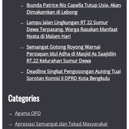
Ibunda Patrice Rio Capella Tutup Usia, Akan
Dimakamkan di Lebong
Lampu Jalan Lingkungan RT 22 Sumur
Dewa Terpasang, Warga Rasakan Manfaat
Nyata di Malam Hari
Semangat Gotong Royong Warnai
Persiapan Idul Adha di Masjid As Saajidiin
RT.22 Kelurahan Sumur Dewa
Deadline Singkat Pengosongan Auning Tuai
Sorotan Komisi II DPRD Kota Bengkulu
Categories
Agama OPD
Apresiasi Semangat dan Tekad Masyarakat