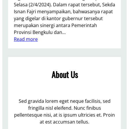
Selasa (2/4/2024). Dalam rapat tersebut, Sekda
Isnan Fajri menyampaikan, bahwasanya rapat
yang digelar di kantor gubernur tersebut
merupakan sinergi antara Pemerintah
Provinsi Bengkulu dan…
:
Read more
P
e
r
k
About Us
u
a
t
S
i
Sed gravida lorem eget neque facilisis, sed
n
fringilla nisl eleifend. Nunc finibus
e
pellentesque nisi, at is ipsum ultricies et. Proin
r
at est accumsan tellus.
g