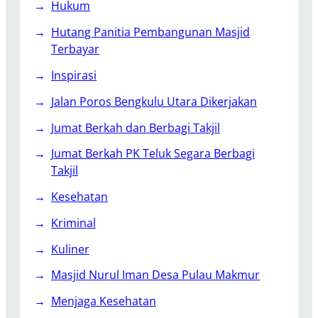
Hukum
B
i
Hutang Panitia Pembangunan Masjid
d
Terbayar
a
Inspirasi
n
g
Jalan Poros Bengkulu Utara Dikerjakan
P
Jumat Berkah dan Berbagi Takjil
e
r
Jumat Berkah PK Teluk Segara Berbagi
t
Takjil
a
Kesehatan
m
b
Kriminal
a
Kuliner
n
g
Masjid Nurul Iman Desa Pulau Makmur
a
n
Menjaga Kesehatan