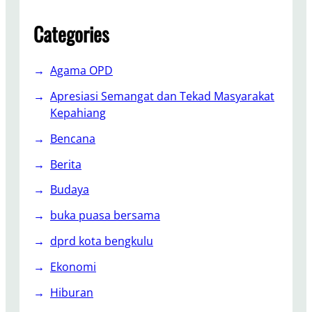
o
P
Categories
o
l
Agama OPD
h
u
Apresiasi Semangat dan Tekad Masyarakat
k
Kepahiang
a
Bencana
m
G
Berita
e
l
Budaya
a
buka puasa bersama
r
R
dprd kota bengkulu
a
Ekonomi
k
o
Hiburan
r