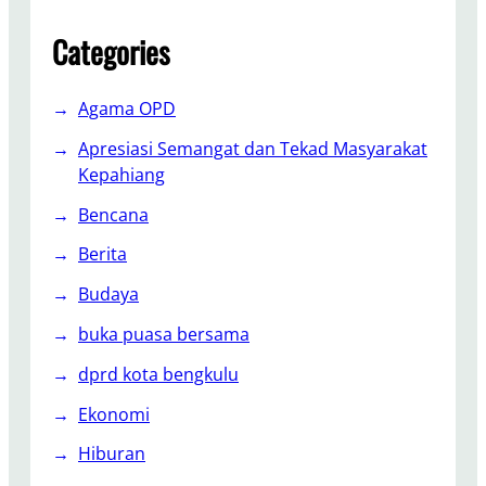
y
a
Categories
J
a
Agama OPD
g
a
Apresiasi Semangat dan Tekad Masyarakat
H
Kepahiang
u
Bencana
t
a
Berita
n
d
Budaya
a
buka puasa bersama
n
P
dprd kota bengkulu
e
Ekonomi
l
e
Hiburan
s