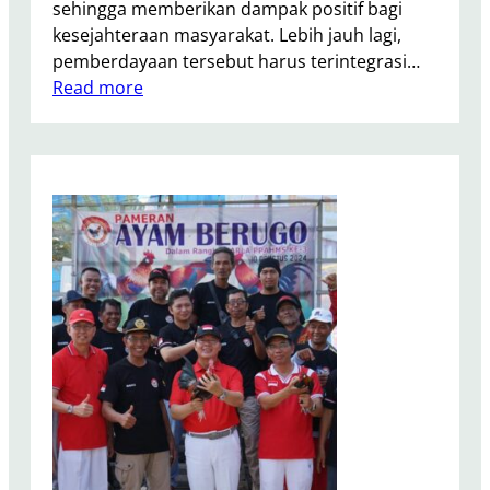
sehingga memberikan dampak positif bagi
kesejahteraan masyarakat. Lebih jauh lagi,
pemberdayaan tersebut harus terintegrasi…
:
Read more
G
u
b
e
r
n
u
r
R
o
h
i
d
i
n