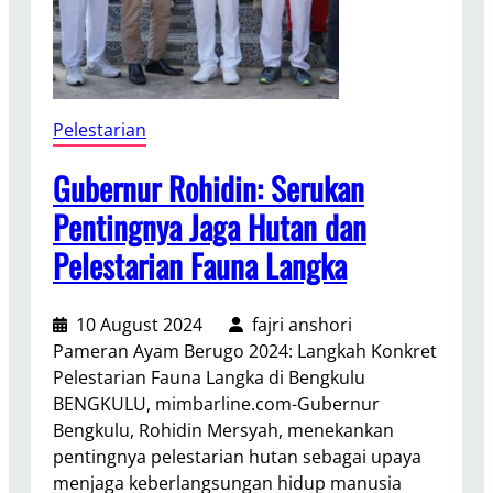
B
e
r
d
a
Pelestarian
y
a
Gubernur Rohidin: Serukan
k
Pentingnya Jaga Hutan dan
a
Pelestarian Fauna Langka
n
M
a
10 August 2024
fajri anshori
s
Pameran Ayam Berugo 2024: Langkah Konkret
y
Pelestarian Fauna Langka di Bengkulu
a
BENGKULU, mimbarline.com-Gubernur
r
Bengkulu, Rohidin Mersyah, menekankan
a
pentingnya pelestarian hutan sebagai upaya
k
menjaga keberlangsungan hidup manusia
a