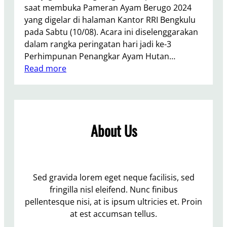
saat membuka Pameran Ayam Berugo 2024
t
yang digelar di halaman Kantor RRI Bengkulu
P
pada Sabtu (10/08). Acara ini diselenggarakan
e
dalam rangka peringatan hari jadi ke-3
s
Perhimpunan Penangkar Ayam Hutan…
i
:
Read more
s
G
i
u
r
b
M
e
e
About Us
r
l
n
a
u
l
r
u
R
Sed gravida lorem eget neque facilisis, sed
i
o
fringilla nisl eleifend. Nunc finibus
H
h
pellentesque nisi, at is ipsum ultricies et. Proin
u
i
at est accumsan tellus.
t
d