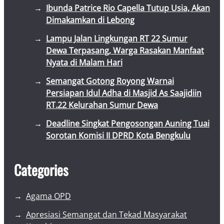
Ibunda Patrice Rio Capella Tutup Usia, Akan
Dimakamkan di Lebong
Lampu Jalan Lingkungan RT 22 Sumur
Dewa Terpasang, Warga Rasakan Manfaat
Nyata di Malam Hari
Semangat Gotong Royong Warnai
Persiapan Idul Adha di Masjid As Saajidiin
RT.22 Kelurahan Sumur Dewa
Deadline Singkat Pengosongan Auning Tuai
Sorotan Komisi II DPRD Kota Bengkulu
Categories
Agama OPD
Apresiasi Semangat dan Tekad Masyarakat