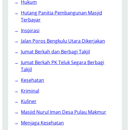
Hukum
t
a
Hutang Panitia Pembangunan Masjid
r
Terbayar
i
Inspirasi
a
n
Jalan Poros Bengkulu Utara Dikerjakan
F
Jumat Berkah dan Berbagi Takjil
a
u
Jumat Berkah PK Teluk Segara Berbagi
n
Takjil
a
Kesehatan
L
a
Kriminal
n
Kuliner
g
k
Masjid Nurul Iman Desa Pulau Makmur
a
Menjaga Kesehatan