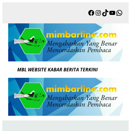
Skip
Facebook
Instagram
TikTok
YouTu
Wha
to
content
MBL WEBSITE KABAR BERITA TERKINI