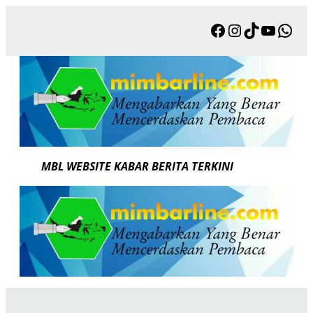
Skip
Facebook
Instagram
TikTok
YouTu
Wha
to
content
MBL WEBSITE KABAR BERITA TERKINI