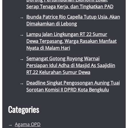
Serap Tenaga Kerja, dan Tingkatkan PAD
Ibunda Patrice Rio Capella Tutup Usia, Akan
Dimakamkan di Lebong
Lampu Jalan Lingkungan RT 22 Sumur
Dewa Terpasang, Warga Rasakan Manfaat
Nyata di Malam Hari
Semangat Gotong Royong Warnai
Persiapan Idul Adha di Masjid As Saajidiin
RT.22 Kelurahan Sumur Dewa
Deadline Singkat Pengosongan Auning Tuai
Sorotan Komisi II DPRD Kota Bengkulu
Categories
Agama OPD