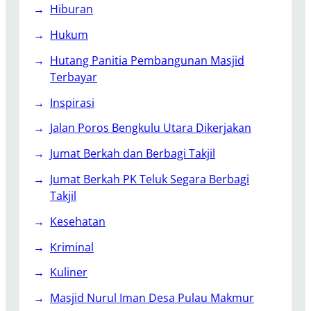
o
Hiburan
t
Hukum
a
B
Hutang Panitia Pembangunan Masjid
e
Terbayar
n
Inspirasi
g
k
Jalan Poros Bengkulu Utara Dikerjakan
u
Jumat Berkah dan Berbagi Takjil
l
u
Jumat Berkah PK Teluk Segara Berbagi
P
Takjil
u
Kesehatan
l
a
Kriminal
n
Kuliner
g
K
Masjid Nurul Iman Desa Pulau Makmur
a