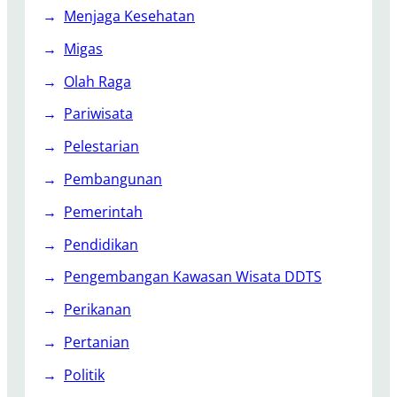
m
Menjaga Kesehatan
p
Migas
u
n
Olah Raga
g
Pariwisata
Pelestarian
Pembangunan
Pemerintah
Pendidikan
Pengembangan Kawasan Wisata DDTS
Perikanan
Pertanian
Politik