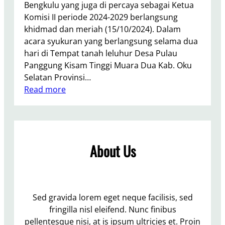
Bengkulu yang juga di percaya sebagai Ketua
d
Komisi II periode 2024-2029 berlangsung
i
khidmad dan meriah (15/10/2024). Dalam
:
acara syukuran yang berlangsung selama dua
M
hari di Tempat tanah leluhur Desa Pulau
o
Panggung Kisam Tinggi Muara Dua Kab. Oku
m
Selatan Provinsi…
e
:
Read more
n
S
t
y
u
u
m
k
1
About Us
u
7
r
A
a
g
n
u
D
Sed gravida lorem eget neque facilisis, sed
s
i
fringilla nisl eleifend. Nunc finibus
t
T
pellentesque nisi, at is ipsum ultricies et. Proin