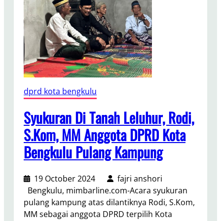
I
D
P
R
D
K
o
t
dprd kota bengkulu
a
B
Syukuran Di Tanah Leluhur, Rodi,
e
S.Kom, MM Anggota DPRD Kota
n
Bengkulu Pulang Kampung
g
k
u
19 October 2024
fajri anshori
l
Bengkulu, mimbarline.com-Acara syukuran
u
pulang kampung atas dilantiknya Rodi, S.Kom,
R
MM sebagai anggota DPRD terpilih Kota
o