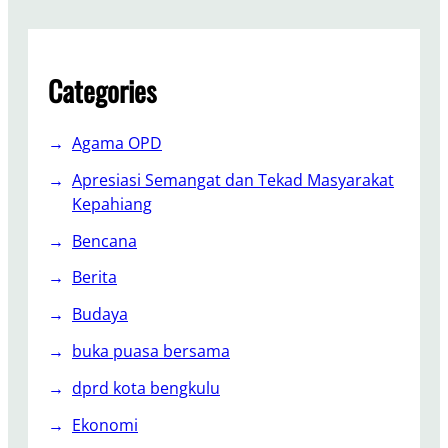
.
k
K
P
o
r
m
Categories
i
,
o
M
r
Agama OPD
M
i
A
t
Apresiasi Semangat dan Tekad Masyarakat
n
a
Kepahiang
g
s
Bencana
g
k
o
a
Berita
t
n
a
Budaya
R
D
a
buka puasa bersama
P
k
R
dprd kota bengkulu
y
D
a
Ekonomi
K
t