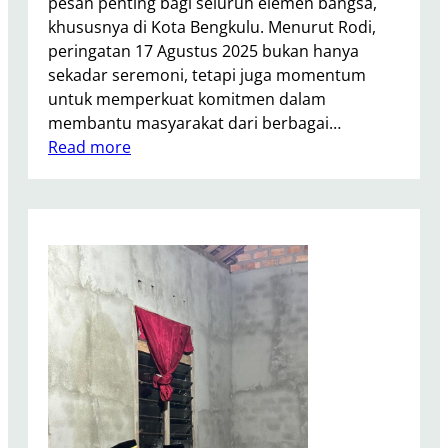
pesan penting bagi seluruh elemen bangsa,
khususnya di Kota Bengkulu. Menurut Rodi,
peringatan 17 Agustus 2025 bukan hanya
sekadar seremoni, tetapi juga momentum
untuk memperkuat komitmen dalam
membantu masyarakat dari berbagai…
:
Read more
K
e
t
u
a
K
o
m
i
s
i
I