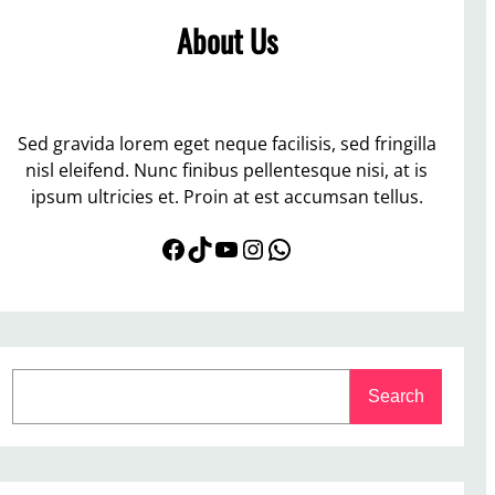
About Us
Sed gravida lorem eget neque facilisis, sed fringilla
nisl eleifend. Nunc finibus pellentesque nisi, at is
ipsum ultricies et. Proin at est accumsan tellus.
Facebook
TikTok
YouTube
Instagram
WhatsApp
S
Search
e
a
r
c