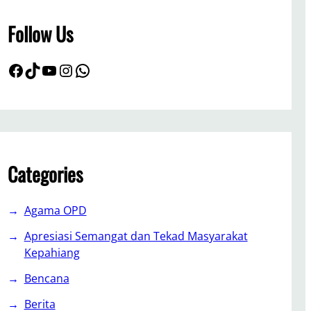
h
Follow Us
Facebook
TikTok
YouTube
Instagram
WhatsApp
Categories
Agama OPD
Apresiasi Semangat dan Tekad Masyarakat
Kepahiang
Bencana
Berita