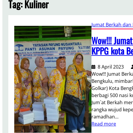
Tag:
Kuliner
Jumat Berkah dan B
Wow!!! Jumat
KPPG kota B
8 April 2023
Wow!!! Jumat Berk
Bengkulu, mimbar
Golkar) Kota Beng
berbagi 500 nasi k
Jum`at Berkah me
rangka wujud kepe
ramadhan…
:
Read more
W