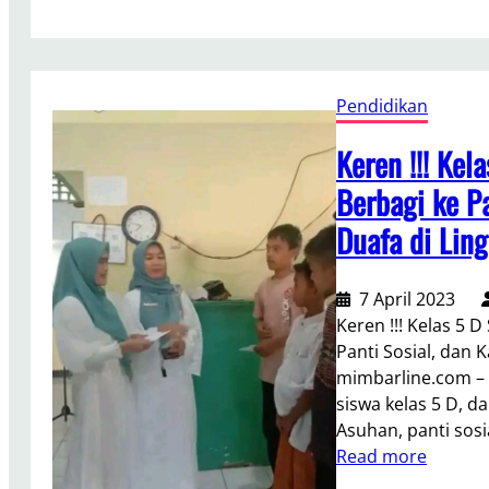
o
w
!
!
Pendidikan
!
J
Keren !!! Kel
u
Berbagi ke P
m
a
Duafa di Lin
t
B
7 April 2023
e
Keren !!! Kelas 5 
r
Panti Sosial, dan 
k
mimbarline.com – K
a
siswa kelas 5 D, d
h
Asuhan, panti so
J
:
Read more
u
K
m