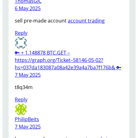
ThomasGIC
6 May 2025
sell pre-made account
account trading
Reply
🔑 + 1.148878 BTC.GET –
https://graph.org/Ticket–58146-05-02?
hs=037da183087a08a42e39a4a7ba7f176b& 🔑
7 May 2025
t8q34m
Reply
PhilipBeits
7 May 2025