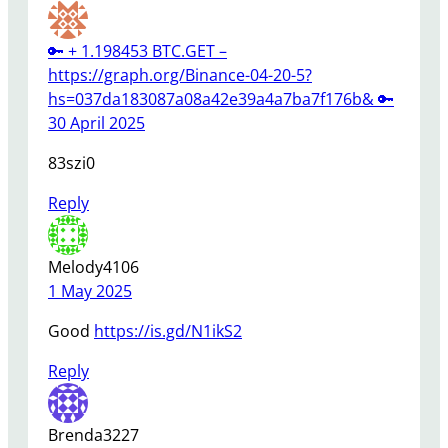
🔑 + 1.198453 BTC.GET –
https://graph.org/Binance-04-20-5?
hs=037da183087a08a42e39a4a7ba7f176b& 🔑
30 April 2025
83szi0
Reply
Melody4106
1 May 2025
Good
https://is.gd/N1ikS2
Reply
Brenda3227