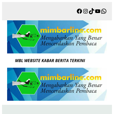
Skip
Facebook
Instagram
TikTok
YouTu
Wha
to
content
MBL WEBSITE KABAR BERITA TERKINI