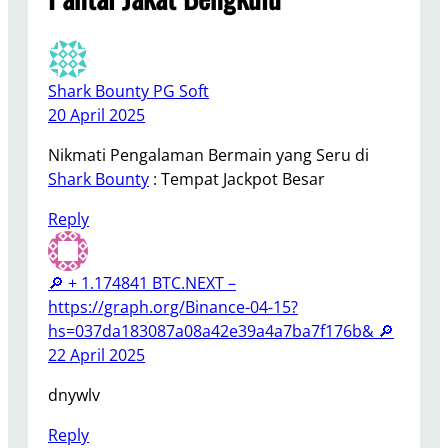
Shark Bounty PG Soft
20 April 2025
Nikmati Pengalaman Bermain yang Seru di
Shark Bounty
: Tempat Jackpot Besar
Reply
🔎 + 1.174841 BTC.NEXT –
https://graph.org/Binance-04-15?
hs=037da183087a08a42e39a4a7ba7f176b& 🔎
22 April 2025
dnywlv
Reply